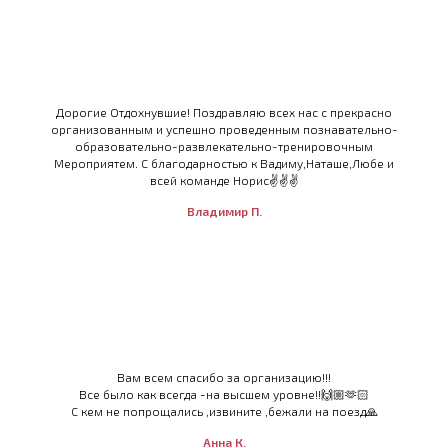
Дорогие Отдохнувшие! Поздравляю всех нас с прекрасно
организованным и успешно проведенным познавательно-
образовательно-развлекательно-тренировочным
Мероприятем. С благодарностью к Вадиму,Наташе,Любе и
всей команде Норис✌️✌️✌️
Владимир П.
Вам всем спасибо за организацию!!!
Все было как всегда -на высшем уровне!!🙌🏼🫶🏻
С кем не попрощались ,извините ,бежали на поезд🙏
Анна К.