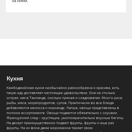
за ними.
Кухня
Камбоджийская кухня необычайно разнообразна и красива, есть
такую еду доставляет настоящее удовольствие. Она не столько
острая, как в Таиланде, сколько пряная и сладковатая. Много риса,
рыбы, мяса, морепродуктов, супов. Практически во все блюда
добавляются мелисса и кориандр. Лапша, овощи представлены в
полном ассортименте. Овощи подаются обязательно с соусами.
Французский след – хрустящие, умопомрачительно вкусные багеты.
На десерт преимущественно подают фрукты, фрукты и еще раз
фрукты. На их фоне даже мороженое теряет свою