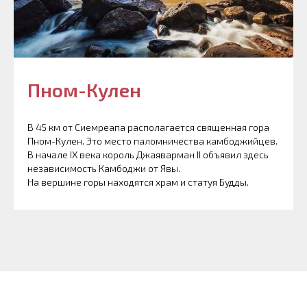
Пном-Кулен
В 45 км от Сиемреапа располагается священная гора
Пном-Кулен. Это место паломничества камбоджийцев.
В начале IX века король Джаяварман II объявил здесь
независимость Камбоджи от Явы.
На вершине горы находятся храм и статуя Будды.