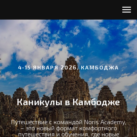
4-15 ЯНВАРЯ 2026, КАМБОДЖА
Каникулы в Камбодже
Путешествие с командой Noris Academy,
– это новый формат комфортного
путешествия и обучения, где новые