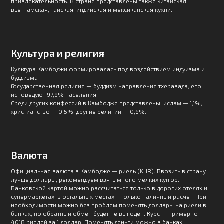
привлекательность. В стране представлены также китайская,
вьетнамская, тайская, индийская и мексиканская кухни.
Культура и религия
Культура Камбоджи формировалась под воздействием индуизма и
буддизма
Государственная религия — буддизм направления тхеравада, его
исповедуют 97,9% населения.
Среди других конфессий в Камбодже представлены: ислам — 1,1%,
христианство — 0,5%, другие религии — 0,6%.
Валюта
Официальная валюта в Камбодже — риель (KHR). Ввозить в страну
лучше доллары, рекомендуем взять много мелких купюр.
Банковской картой можно рассчитаться только в дорогих отелях и
супермаркетах, в остальных местах – только наличный расчёт. При
необходимости можно без проблем поменять доллары на риели в
банках, но обратный обмен будет не выгоден. Курс — примерно
4018 риелей за 1 доллар. Поменять деньги можно в банках,